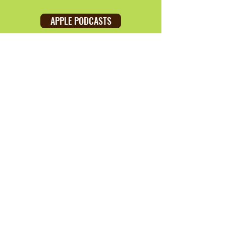
APPLE PODCASTS
SPOTIFY
AUDIBLE
Besuche uns auf Instagram
© 2026 Podcast RUNDUM
betreut
Datenschutz
Cookies
Impressum